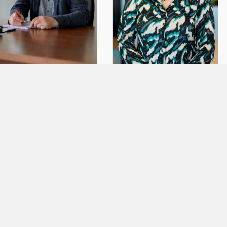
THEA MULDER
SANDRA VEENSTRA
CONTACT
De Werf 1
8401 JE Gorredijk
+31 513 481 070
info@bromach.nl